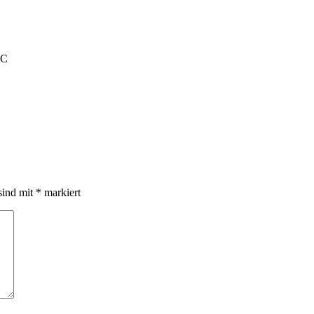
SC
sind mit
*
markiert