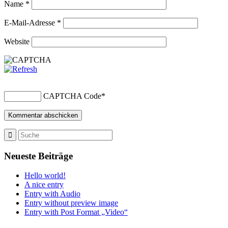
Name
*
E-Mail-Adresse
*
Website
CAPTCHA Code
*
Neueste Beiträge
Hello world!
A nice entry
Entry with Audio
Entry without preview image
Entry with Post Format „Video“