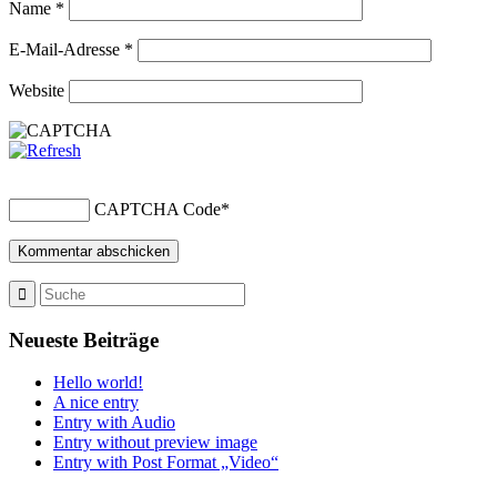
Name
*
E-Mail-Adresse
*
Website
CAPTCHA Code
*
Neueste Beiträge
Hello world!
A nice entry
Entry with Audio
Entry without preview image
Entry with Post Format „Video“