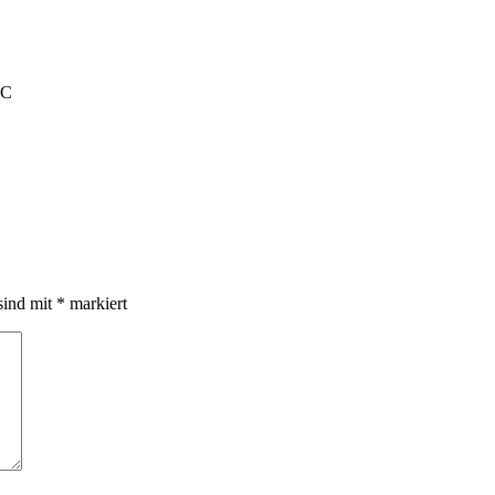
SC
sind mit
*
markiert