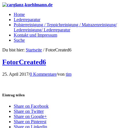
Home
Lederreparatur
Polsterreinigung / Teppichreinigung / Matrazenreinigung/
Lederreinigung/ Lederreparatur
Kontakt und Impressum
Suche
Du bist hier:
Startseite
/
FotorCreated6
FotorCreated6
25. April 2017
/
0 Kommentare
/
von
tim
Eintrag teilen
Share on Facebook
Share on Twitter
Share on Google+
Share on Pinterest
Share on Linkedin