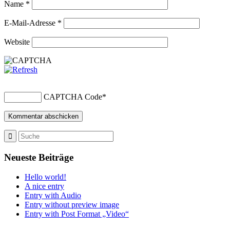
Name
*
E-Mail-Adresse
*
Website
CAPTCHA Code
*
Neueste Beiträge
Hello world!
A nice entry
Entry with Audio
Entry without preview image
Entry with Post Format „Video“