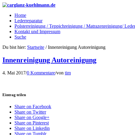
Home
Lederreparatur
Polsterreinigung / Teppichreinigung / Matrazenreinigung/ Lede
Kontakt und Impressum
Suche
Du bist hier:
Startseite
/
Innenreinigung Autoreinigung
Innenreinigung Autoreinigung
4. Mai 2017
/
0 Kommentare
/
von
tim
Eintrag teilen
Share on Facebook
Share on Twitter
Share on Google+
Share on Pinterest
Share on Linkedin
Share on Tumblr