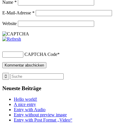
Name
*
E-Mail-Adresse
*
Website
CAPTCHA Code
*
Neueste Beiträge
Hello world!
A nice entry
Entry with Audio
Entry without preview image
Entry with Post Format „Video“