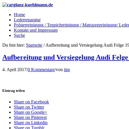
Home
Lederreparatur
Polsterreinigung / Teppichreinigung / Matrazenreinigung/ Lede
Kontakt und Impressum
Suche
Du bist hier:
Startseite
/
Aufbereitung und Versiegelung Audi Felge 19
Aufbereitung und Versiegelung Audi Felge 
4. April 2017
/
0 Kommentare
/
von
tim
Eintrag teilen
Share on Facebook
Share on Twitter
Share on Google+
Share on Pinterest
Share on Linkedin
Share on Tumblr