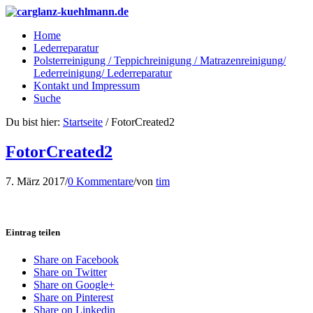
Home
Lederreparatur
Polsterreinigung / Teppichreinigung / Matrazenreinigung/
Lederreinigung/ Lederreparatur
Kontakt und Impressum
Suche
Du bist hier:
Startseite
/
FotorCreated2
FotorCreated2
7. März 2017
/
0 Kommentare
/
von
tim
Eintrag teilen
Share on Facebook
Share on Twitter
Share on Google+
Share on Pinterest
Share on Linkedin