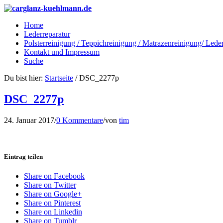
Home
Lederreparatur
Polsterreinigung / Teppichreinigung / Matrazenreinigung/ Lede
Kontakt und Impressum
Suche
Du bist hier:
Startseite
/
DSC_2277p
DSC_2277p
24. Januar 2017
/
0 Kommentare
/
von
tim
Eintrag teilen
Share on Facebook
Share on Twitter
Share on Google+
Share on Pinterest
Share on Linkedin
Share on Tumblr