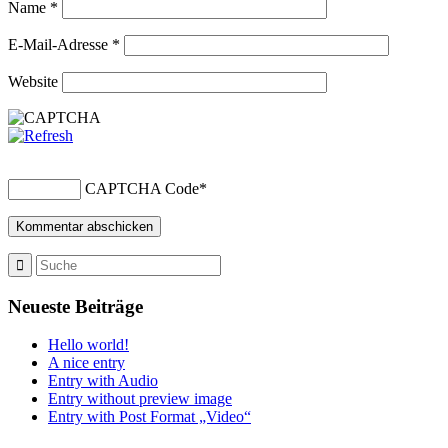
Name
*
E-Mail-Adresse
*
Website
CAPTCHA Code
*
Neueste Beiträge
Hello world!
A nice entry
Entry with Audio
Entry without preview image
Entry with Post Format „Video“