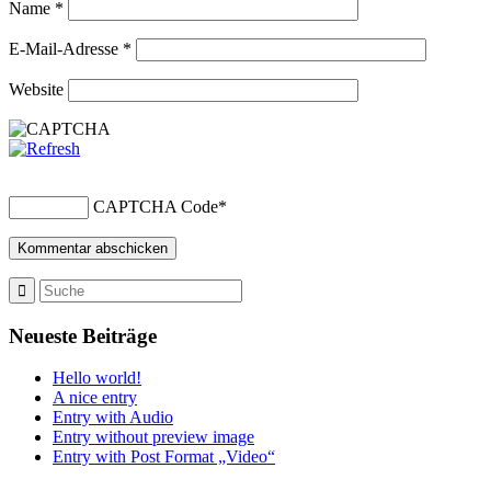
Name
*
E-Mail-Adresse
*
Website
CAPTCHA Code
*
Neueste Beiträge
Hello world!
A nice entry
Entry with Audio
Entry without preview image
Entry with Post Format „Video“