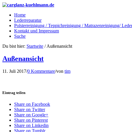
Home
Lederreparatur
Polsterreinigung / Teppichreinigung / Matrazenreinigung/ Lede
Kontakt und Impressum
Suche
Du bist hier:
Startseite
/
Außenansicht
Außenansicht
11. Juli 2017
/
0 Kommentare
/
von
tim
Eintrag teilen
Share on Facebook
Share on Twitter
Share on Google+
Share on Pinterest
Share on Linkedin
Share on Tumblr